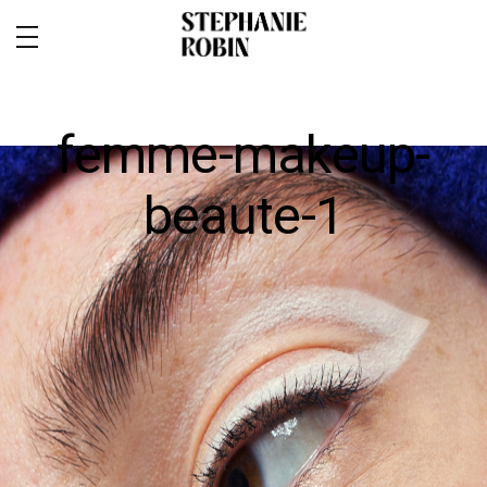
femme-makeup-
beaute-1
MARIAGE / FAMILLE / GROSSESSE