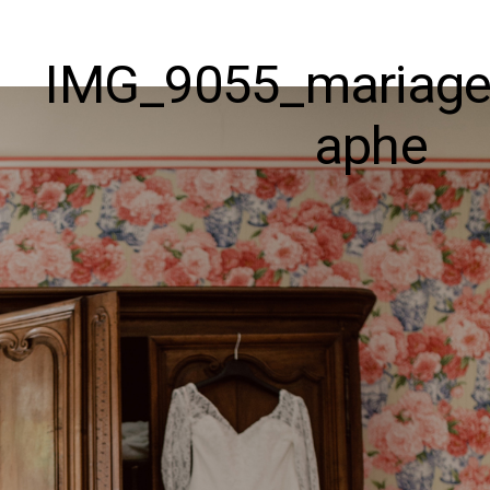
IMG_9055_mariage
aphe