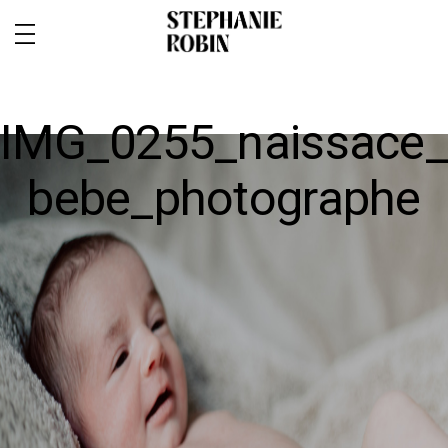
IMG_0255_naissace_
bebe_photographe
MARIAGE / FAMILLE / GROSSESSE