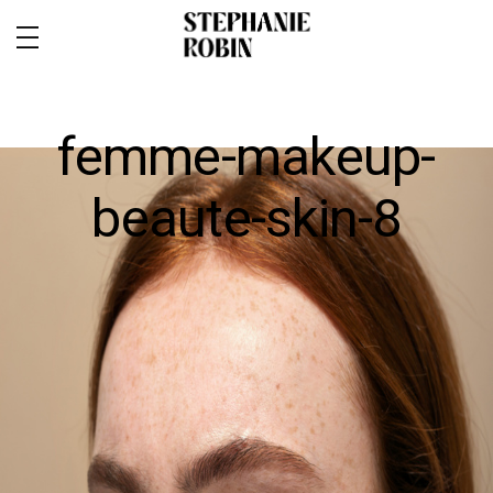
femme-makeup-
beaute-skin-8
MARIAGE / FAMILLE / GROSSESSE