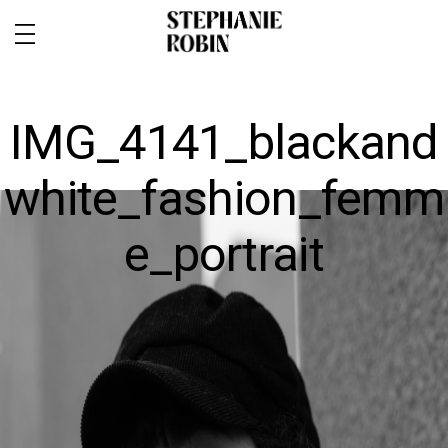
IMG_4141_blackand
white_fashion_femm
MARIAGE / FAMILLE / GROSSESSE
e_portrait