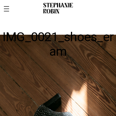
IMG_0021_shoes_er
am
MARIAGE / FAMILLE / GROSSESSE