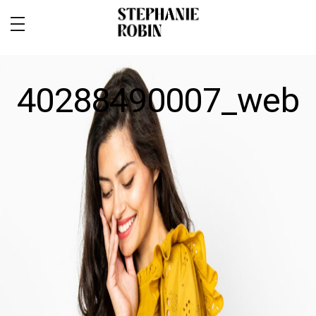
40288490007_web
MARIAGE / FAMILLE / GROSSESSE